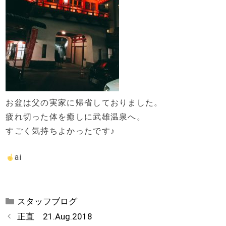
お盆は父の実家に帰省しておりました。
疲れ切った体を癒しに武雄温泉へ。
すごく気持ちよかったです♪
ai
カ
スタッフブログ
テ
正直 21.Aug.2018
ゴ