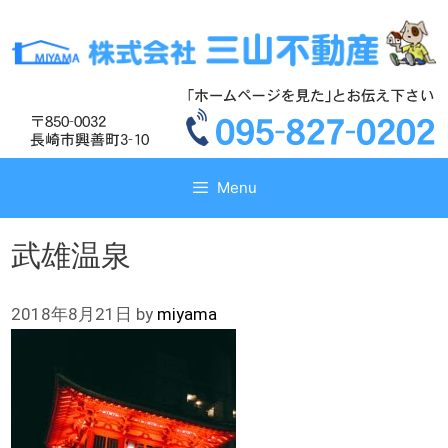
コ
コ
ン
ン
テ
テ
ン
ン
ツ
ツ
へ
へ
ス
ス
キ
キ
Menu
ッ
ッ
プ
プ
武雄温泉
2018年8月21日
by
miyama