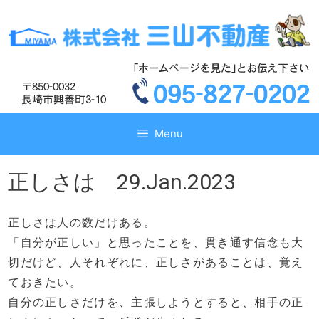
コ
コ
ン
ン
テ
テ
ン
ン
ツ
ツ
へ
へ
ス
ス
キ
キ
Menu
ッ
ッ
プ
プ
正しさは 29.Jan.2023
正しさは人の数だけある。
「自分が正しい」と思ったことを、貫き通す信念も大
切だけど、人それぞれに、正しさがあることは、覚え
ておきたい。
自分の正しさだけを、主張しようとすると、相手の正