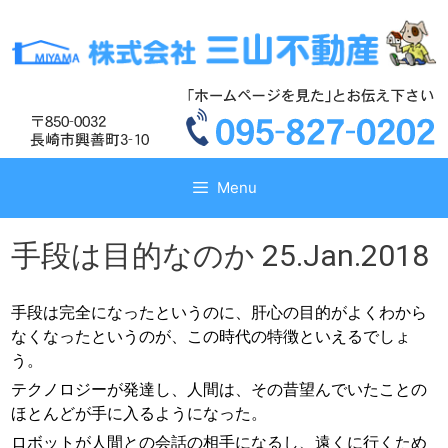
コ
コ
ン
ン
テ
テ
ン
ン
ツ
ツ
へ
へ
ス
ス
キ
キ
Menu
ッ
ッ
プ
プ
手段は目的なのか 25.Jan.2018
手段は完全になったというのに、肝心の目的がよくわから
なくなったというのが、この時代の特徴といえるでしょ
う。
テクノロジーが発達し、人間は、その昔望んでいたことの
ほとんどが手に入るようになった。
ロボットが人間との会話の相手になるし、遠くに行くため