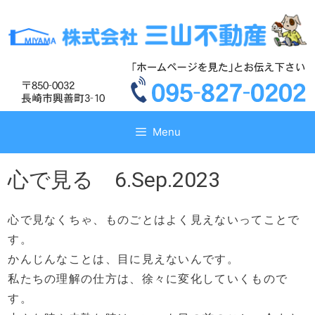
コ
コ
ン
ン
テ
テ
ン
ン
ツ
ツ
へ
へ
ス
ス
キ
キ
Menu
ッ
ッ
プ
プ
心で見る 6.Sep.2023
心で見なくちゃ、ものごとはよく見えないってことで
す。
かんじんなことは、目に見えないんです。
私たちの理解の仕方は、徐々に変化していくもので
す。