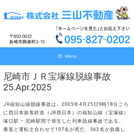
コ
コ
ン
ン
テ
テ
ン
ン
ツ
ツ
へ
へ
ス
ス
キ
キ
Menu
ッ
ッ
プ
プ
尼崎市ＪＲ宝塚線脱線事故
25.Apr.2025
JR福知山線脱線事故は、2005年4月25日9時18分ごろ
に西日本旅客鉄道（JR西日本）の福知山線（宝塚線）
塚口駅 – 尼崎駅間で発生した列車脱線事故である。
乗客と運転士合わせて107名が死亡、562名が負傷し