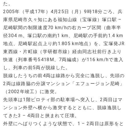
た。
2005年（平成17年）4月25日（月）9時18分ごろ、兵
庫県尼崎市久々知にある福知山線（宝塚線）塚口駅 –
尼崎駅間の制限速度70 km/hの右カーブ区間（曲率半
径304 m。塚口駅の南約1 km、尼崎駅の手前約1.4 km
地点、尼崎駅起点上り約1.805 km地点）を、宝塚発JR
東西線・片町線（学研都市線）経由同志社前行き上り
快速（列車番号5418M、7両編成）が116 km/hで進入
し、列車の前5両が脱線した。
脱線したうちの前4両は線路から完全に逸脱し、先頭の
2両は線路脇の分譲マンション「エフュージョン尼崎」
（2002年竣工）に激突。
先頭車は1階ピロティ部の駐車場へ突入し、2両目はマ
ンション外壁へ横から激突するとともに、脱線逸脱し
てきた3 – 4両目と挟まれて圧壊。
外壁にへばりつくような状態で、1 – 2両目は原形をと