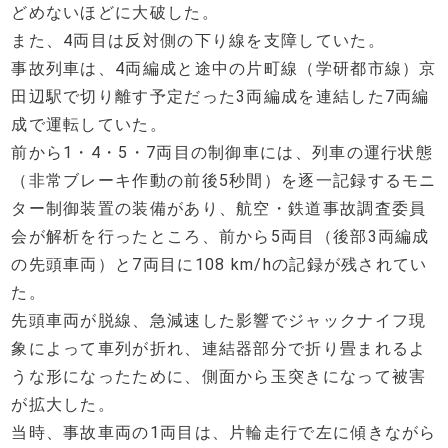
どめないほどに大破した。
また、4両目は反対側の下り線を支障していた。
事故列車は、4両編成と途中の片町線（学研都市線）京
田辺駅で切り離す予定だった3両編成を連結した7両編
成で運転していた。
前から1・4・5・7両目の制御車には、列車の運行状態
（非常ブレーキ作動の前後5秒間）を逐一記録するモニ
ター制御装置の装備があり、航空・鉄道事故調査委員
会が解析を行ったところ、前から5両目（後部3両編成
の先頭車両）と7両目に108 km/hの記録が残されてい
た。
先頭車両が脱線、急減速した影響でジャックナイフ現
象によって車列が折れ、連結器部分で折り畳まれるよ
うな形になったために、側面から玉突きになって被害
が拡大した。
当時、事故車両の1両目は、片輪走行で左に傾きながら