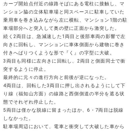
カーブ開始点付近の線路そばにある電柱に接触し、マ
ンション脇の立体駐車場と同スペースに駐車していた
乗用車を巻き込みながら左に横転、マンション1階の駐
車場部分へと突入して奥の壁に正面から激突した。
続く2両目は、急減速した1両目と後部車両の影響で左
向きに回転し、マンションに車体側面から建物に巻き
付きへばりつくような形で『く』の字型に大破。
3両目も同様に左向きに回転し、2両目と側面同士で衝
突するように停止。
最終的に元々の進行方向と前後が逆になった。
4両目は、回転した3両目に押し出されるようにして下
り線（福知山方面）の線路と西側側道の半分を遮る状
態でそれぞれ停止した。
5両目は僅かな脱線に留まったほか、6・7両目は脱線
しなかった。
駐車場周辺において、電車と衝突して大破した車から