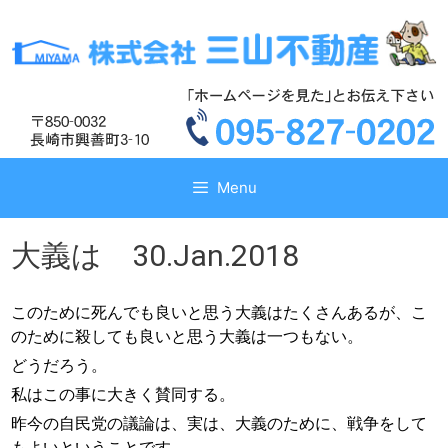
コ
コ
ン
ン
テ
テ
ン
ン
ツ
ツ
へ
へ
ス
ス
キ
キ
Menu
ッ
ッ
プ
プ
大義は 30.Jan.2018
このために死んでも良いと思う大義はたくさんあるが、こ
のために殺しても良いと思う大義は一つもない。
どうだろう。
私はこの事に大きく賛同する。
昨今の自民党の議論は、実は、大義のために、戦争をして
もよいということです。