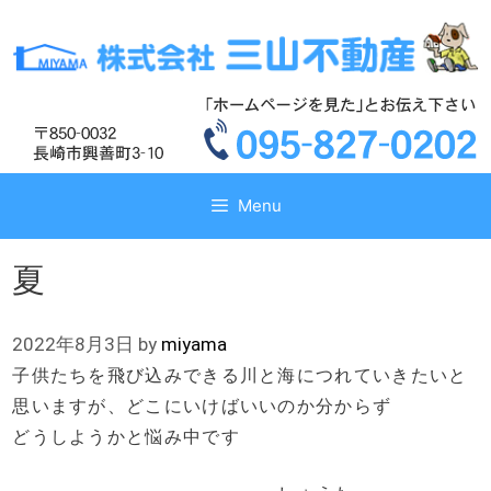
コ
コ
ン
ン
テ
テ
ン
ン
ツ
ツ
へ
へ
ス
ス
キ
キ
Menu
ッ
ッ
プ
プ
夏
2022年8月3日
by
miyama
子供たちを飛び込みできる川と海につれていきたいと
思いますが、どこにいけばいいのか分からず
どうしようかと悩み中です