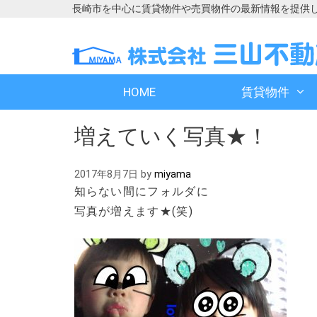
長崎市を中心に賃貸物件や売買物件の最新情報を提供
コ
コ
ン
ン
テ
テ
ン
ン
HOME
賃貸物件
ツ
ツ
へ
へ
増えていく写真★！
ス
ス
キ
キ
ッ
ッ
2017年8月7日
by
miyama
プ
プ
知らない間にフォルダに
写真が増えます★(笑)