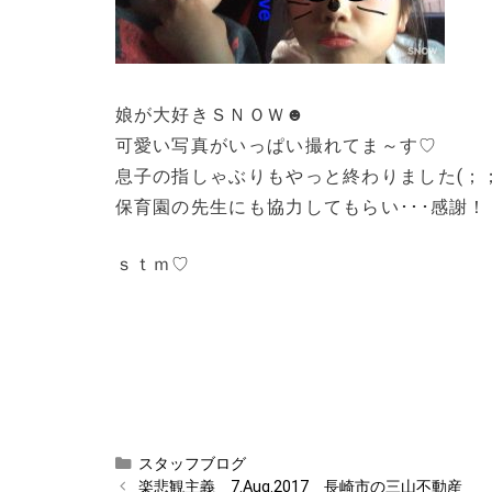
娘が大好きＳＮＯＷ☻
可愛い写真がいっぱい撮れてま～す♡
息子の指しゃぶりもやっと終わりました(；；
保育園の先生にも協力してもらい･･･感謝！
ｓｔｍ♡
カ
スタッフブログ
テ
楽悲観主義 7.Aug.2017 長崎市の三山不動産