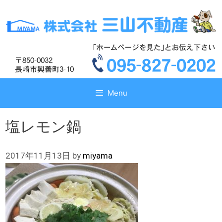
コ
コ
ン
ン
テ
テ
ン
ン
ツ
ツ
へ
へ
ス
ス
キ
キ
Menu
ッ
ッ
プ
プ
塩レモン鍋
2017年11月13日
by
miyama