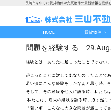
長崎市を中心に賃貸物件や売買物件の最新情報を提供
コ
コ
ン
ン
テ
テ
ン
ン
HOME
賃貸物件
ツ
ツ
へ
へ
問題を経験する 29.Aug.
ス
ス
キ
キ
ッ
ッ
経験とは、あなたに起こったことではない
プ
プ
起こったことに対してあなたのしたことで
若い頃にこんな経験をしたなぁと思う時、
そして、その経験を他人に語る時、私たち
私たちは、過去の経験を語る時、必ず起こ
「若い頃、こんなに大きな問題が起こって