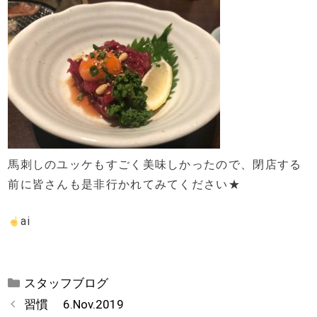
馬刺しのユッケもすごく美味しかったので、閉店する
前に皆さんも是非行かれてみてください★
ai
カ
スタッフブログ
テ
習慣 6.Nov.2019
ゴ