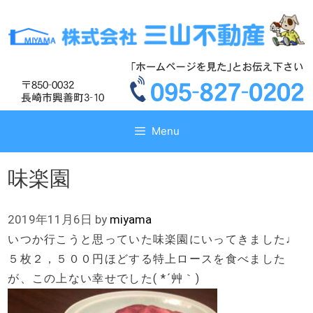
コ
コ
ン
ン
テ
テ
ン
ン
ツ
ツ
へ
へ
ス
ス
キ
キ
Menu
ッ
ッ
プ
プ
味楽園
2019年11月6日
by
miyama
いつか行こうと思っていた味楽園にいってきました♩
５枚２，５００円ほどする特上ロースを食べました
が、この上ない幸せでした( *´艸｀)