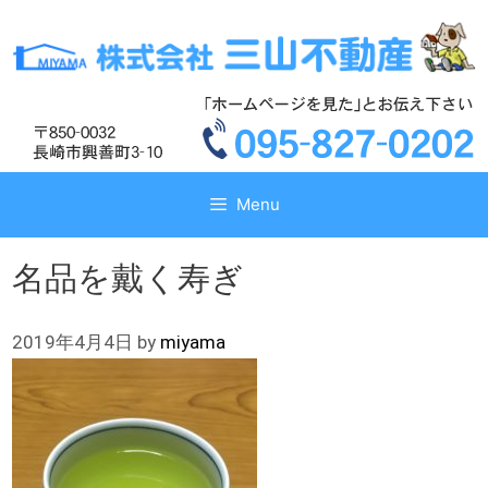
コ
コ
ン
ン
テ
テ
ン
ン
ツ
ツ
へ
へ
ス
ス
キ
キ
Menu
ッ
ッ
プ
プ
名品を戴く寿ぎ
2019年4月4日
by
miyama