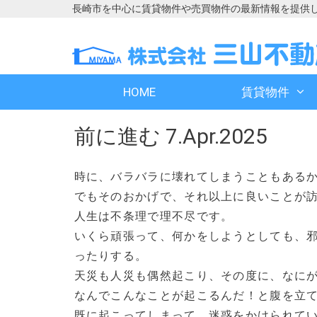
長崎市を中心に賃貸物件や売買物件の最新情報を提供
コ
コ
ン
ン
テ
テ
ン
ン
HOME
賃貸物件
ツ
ツ
へ
へ
前に進む 7.Apr.2025
ス
ス
キ
キ
ッ
ッ
時に、バラバラに壊れてしまうこともある
プ
プ
でもそのおかげで、それ以上に良いことが
人生は不条理で理不尽です。
いくら頑張って、何かをしようとしても、
ったりする。
天災も人災も偶然起こり、その度に、なに
なんでこんなことが起こるんだ！と腹を立
既に起こってしまって、迷惑をかけられて