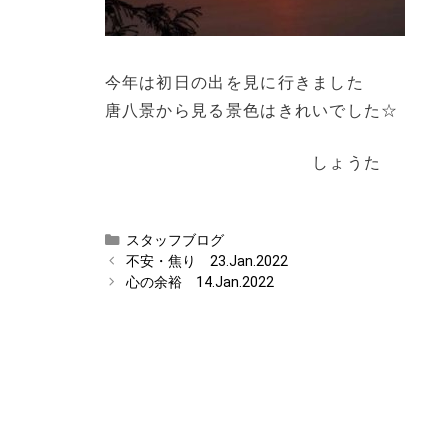
今年は初日の出を見に行きました
唐八景から見る景色はきれいでした☆
しょうた
カ
スタッフブログ
テ
不安・焦り 23.Jan.2022
ゴ
心の余裕 14.Jan.2022
リ
ー