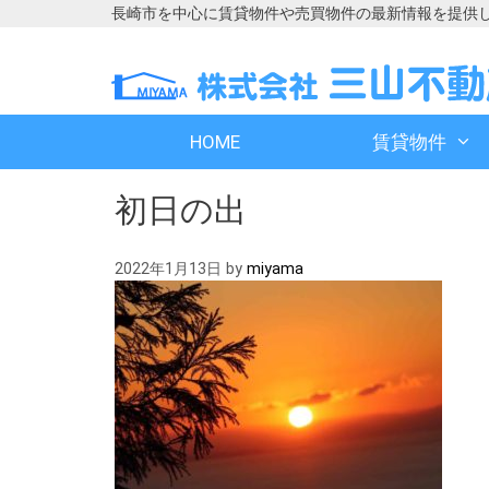
長崎市を中心に賃貸物件や売買物件の最新情報を提供
コ
コ
ン
ン
テ
テ
ン
ン
HOME
賃貸物件
ツ
ツ
へ
へ
初日の出
ス
ス
キ
キ
ッ
ッ
2022年1月13日
by
miyama
プ
プ