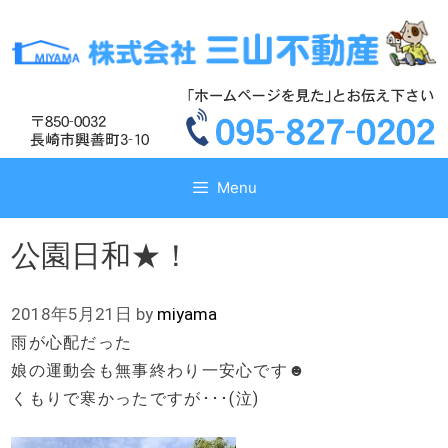
コ
コ
ン
ン
テ
テ
ン
ン
ツ
ツ
へ
へ
ス
ス
キ
キ
Menu
ッ
ッ
プ
プ
公園日和★！
2018年5月21日
by
miyama
雨が心配だった
娘の運動会も無事終わり一安心です☻
くもりで寒かったですが･･･(泣)