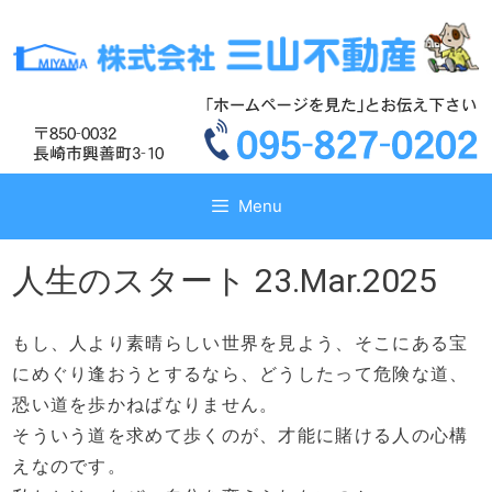
コ
コ
ン
ン
テ
テ
ン
ン
ツ
ツ
へ
へ
ス
ス
キ
キ
Menu
ッ
ッ
プ
プ
人生のスタート 23.Mar.2025
もし、人より素晴らしい世界を見よう、そこにある宝
にめぐり逢おうとするなら、どうしたって危険な道、
恐い道を歩かねばなりません。
そういう道を求めて歩くのが、才能に賭ける人の心構
えなのです。