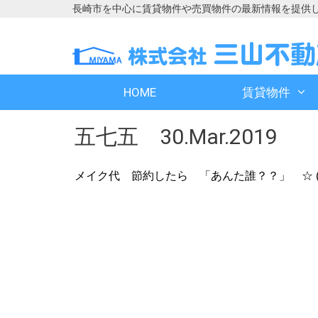
長崎市を中心に賃貸物件や売買物件の最新情報を提供
コ
コ
ン
ン
テ
テ
ン
ン
HOME
賃貸物件
ツ
ツ
へ
へ
五七五 30.Mar.2019
ス
ス
キ
キ
ッ
ッ
メイク代 節約したら 「あんた誰？？」 ☆ (T
プ
プ