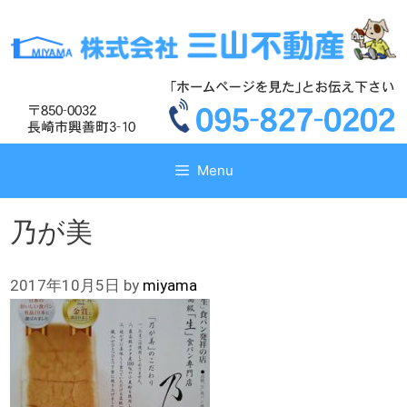
コ
コ
ン
ン
テ
テ
ン
ン
ツ
ツ
へ
へ
ス
ス
キ
キ
Menu
ッ
ッ
プ
プ
乃が美
2017年10月5日
by
miyama