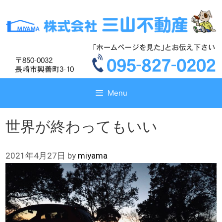
コ
コ
ン
ン
テ
テ
ン
ン
ツ
ツ
へ
へ
ス
ス
キ
キ
Menu
ッ
ッ
プ
プ
世界が終わってもいい
2021年4月27日
by
miyama