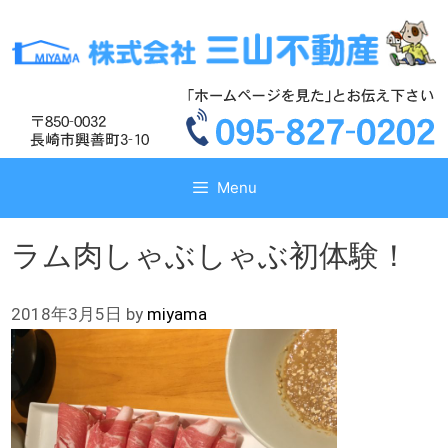
コ
コ
ン
ン
テ
テ
ン
ン
ツ
ツ
へ
へ
ス
ス
キ
キ
Menu
ッ
ッ
プ
プ
ラム肉しゃぶしゃぶ初体験！
2018年3月5日
by
miyama