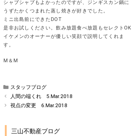
シャブシャブもよかったのですが、ジンギスカン鍋に
うずたかくつまれた蒸し焼きが好きでした。
ミニ出島前にできたDOT
是非お試しください。飲み放題食べ放題もセレクトOK
イケメンのオーナーが優しい笑顔で説明してくれま
す。
M＆M
カ
スタッフブログ
テ
人間の端くれ 5.Mar.2018
ゴ
視点の変更 6.Mar.2018
リ
ー
三山不動産ブログ