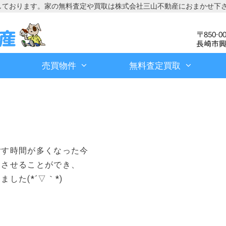
しております。家の無料査定や買取は株式会社三山不動産におまかせ下
売買物件
無料査定買取
、
ごす時間が多くなった今
動させることができ、
た(*´▽｀*)