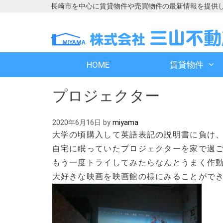
長崎市を中心に賃貸物件や売買物件の最新情報を提供
コ
コ
ン
ン
テ
テ
ン
ン
HOME
賃貸物件
ツ
ツ
へ
へ
プロジェクター
ス
ス
キ
キ
ッ
ッ
2020年6月16日
by
miyama
プ
プ
大学の頃購入して英語表記の説明書に負け
自宅に眠っていたプロジェクターを家で過
もう一度トライしてみたらなんとうまく作
大好きな映画を映画館の様にみることができまし