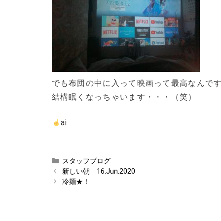
でも布団の中に入って映画って最高なんで
結構眠くなっちゃいます・・・（笑）
ai
カ
スタッフブログ
テ
新しい朝 16.Jun.2020
ゴ
冷麺★！
リ
ー