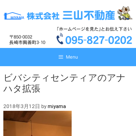
コ
コ
ン
ン
テ
テ
ン
ン
ツ
ツ
へ
へ
ス
ス
キ
キ
Menu
ッ
ッ
プ
プ
ビバシティセンティアのアナ
ハタ拡張
2018年3月12日
by
miyama