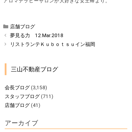
アロマテラピーサロンが大好きな女王蜂より。
カ
店舗ブログ
テ
夢見る力 12.Mar.2018
ゴ
リストランテＫｕｂｏｔｓｕイン福岡
リ
ー
三山不動産ブログ
会長ブログ
(3,158)
スタッフブログ
(711)
店舗ブログ
(41)
アーカイブ