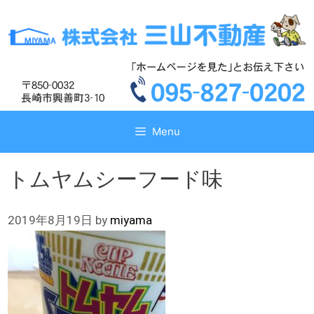
コ
コ
ン
ン
テ
テ
ン
ン
ツ
ツ
へ
へ
ス
ス
キ
キ
Menu
ッ
ッ
プ
プ
トムヤムシーフード味
2019年8月19日
by
miyama