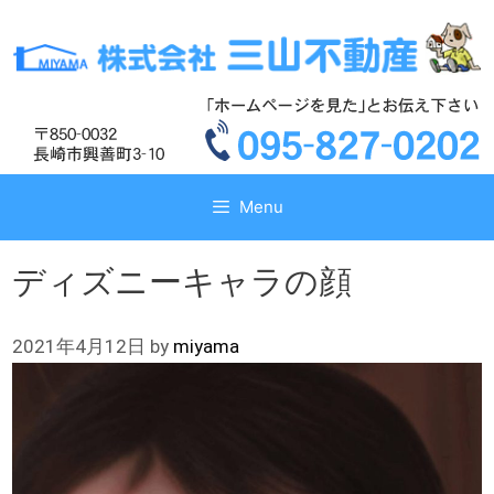
コ
コ
ン
ン
テ
テ
ン
ン
ツ
ツ
へ
へ
ス
ス
キ
キ
Menu
ッ
ッ
プ
プ
ディズニーキャラの顔
2021年4月12日
by
miyama