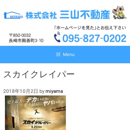
コ
コ
ン
ン
テ
テ
ン
ン
ツ
ツ
へ
へ
ス
ス
キ
キ
Menu
ッ
ッ
プ
プ
スカイクレイパー
2018年10月2日
by
miyama