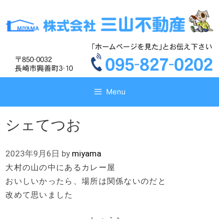
コ
コ
ン
ン
テ
テ
ン
ン
ツ
ツ
へ
へ
ス
ス
キ
キ
Menu
ッ
ッ
プ
プ
シェてつお
2023年9月6日
by
miyama
大村の山の中にあるカレー屋
おいしいかったら、場所は関係ないのだと
改めて思いました