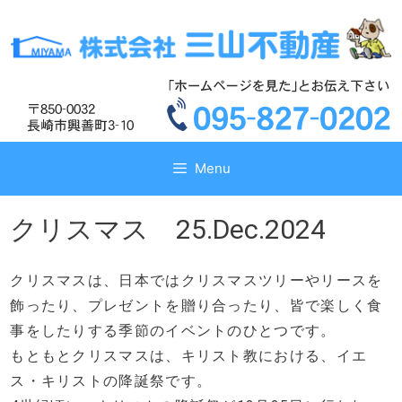
コ
コ
ン
ン
テ
テ
ン
ン
ツ
ツ
へ
へ
ス
ス
キ
キ
Menu
ッ
ッ
プ
プ
クリスマス 25.Dec.2024
クリスマスは、日本ではクリスマスツリーやリースを
飾ったり、プレゼントを贈り合ったり、皆で楽しく食
事をしたりする季節のイベントのひとつです。
もともとクリスマスは、キリスト教における、イエ
ス・キリストの降誕祭です。