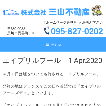
コ
コ
ン
ン
テ
テ
ン
ン
ツ
ツ
へ
へ
ス
ス
キ
キ
Menu
ッ
ッ
プ
プ
エイプリルフール 1.Apr.2020
４月１日は嘘をついても許されるエイプリルフール。
発祥の地はフランス？この日を英語では「エイプリル
フールズデイ」といいます。
「エイプリルフール」とは４月１日にだまされた人の