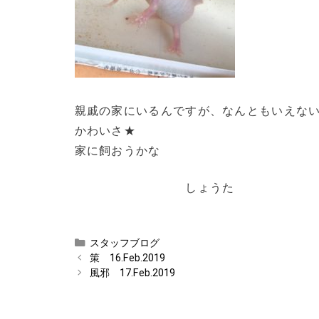
親戚の家にいるんですが、なんともいえな
かわいさ★
家に飼おうかな
しょうた
カ
スタッフブログ
テ
策 16.Feb.2019
ゴ
風邪 17.Feb.2019
リ
ー