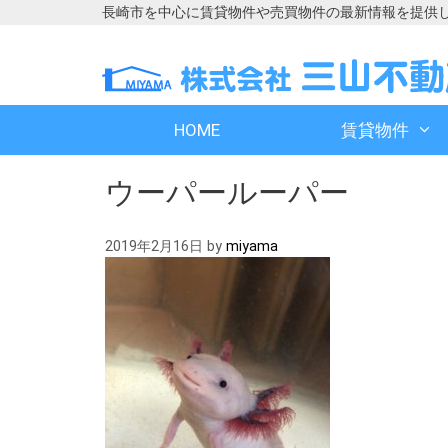
長崎市を中心に賃貸物件や売買物件の最新情報を提供
コ
コ
ン
ン
テ
テ
ン
ン
HOME
賃貸物件
ツ
ツ
へ
へ
ウーパールーパー
ス
ス
キ
キ
ッ
ッ
2019年2月16日
by
miyama
プ
プ