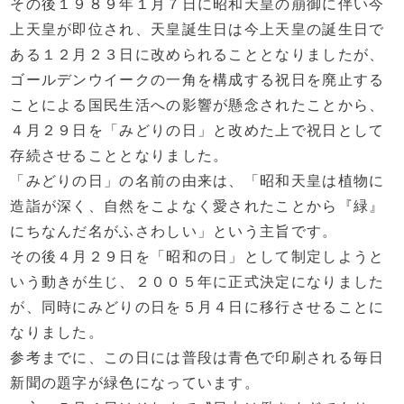
その後１９８９年１月７日に昭和天皇の崩御に伴い今
上天皇が即位され、天皇誕生日は今上天皇の誕生日で
ある１２月２３日に改められることとなりましたが、
ゴールデンウイークの一角を構成する祝日を廃止する
ことによる国民生活への影響が懸念されたことから、
４月２９日を「みどりの日」と改めた上で祝日として
存続させることとなりました。
「みどりの日」の名前の由来は、「昭和天皇は植物に
造詣が深く、自然をこよなく愛されたことから『緑』
にちなんだ名がふさわしい」という主旨です。
その後４月２９日を「昭和の日」として制定しようと
いう動きが生じ、２００５年に正式決定になりました
が、同時にみどりの日を５月４日に移行させることに
なりました。
参考までに、この日には普段は青色で印刷される毎日
新聞の題字が緑色になっています。