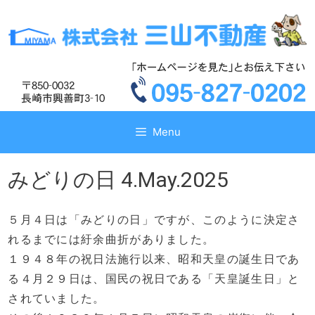
コ
コ
ン
ン
テ
テ
ン
ン
ツ
ツ
へ
へ
ス
ス
キ
キ
Menu
ッ
ッ
プ
プ
みどりの日 4.May.2025
５月４日は「みどりの日」ですが、このように決定さ
れるまでには紆余曲折がありました。
１９４８年の祝日法施行以来、昭和天皇の誕生日であ
る４月２９日は、国民の祝日である「天皇誕生日」と
されていました。