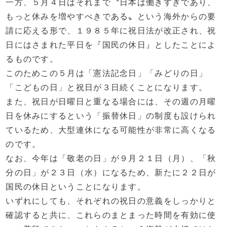
一方、５月４日はそれまで〝日本は働きすぎであり、
もっと休みを増やすべきである〟という海外からの要
請に応える形で、１９８５年に祝日法が改正され、祝
日にはさまれた平日を『国民の休日』としたことによ
るものです。
このためこの５月は「憲法記念日」「みどりの日」
「こどもの日」と祝日が３日続くことになります。
また、祝日が日曜日と重なる場合には、その週の月曜
日を休みにするという「振替休日」の制度も設けられ
ているため、大型連休になる可能性が非常に高くなる
のです。
なお、今年は「敬老の日」が９月２１日（月）、「秋
分の日」が２３日（水）になるため、新たに２２日が
国民の休日ということになります。
いずれにしても、それぞれの祝日の意義をしっかりと
確認すると共に、これらのまとまった時間を有効に使