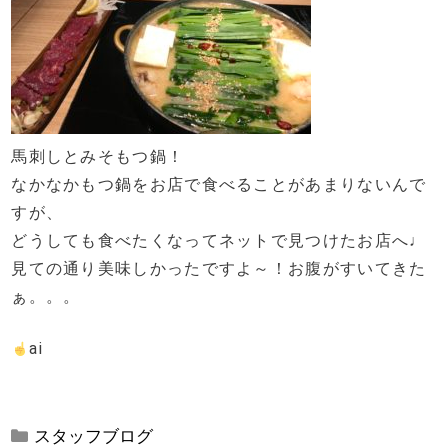
馬刺しとみそもつ鍋！
なかなかもつ鍋をお店で食べることがあまりないんで
すが、
どうしても食べたくなってネットで見つけたお店へ♩
見ての通り美味しかったですよ～！お腹がすいてきた
ぁ。。。
ai
カ
スタッフブログ