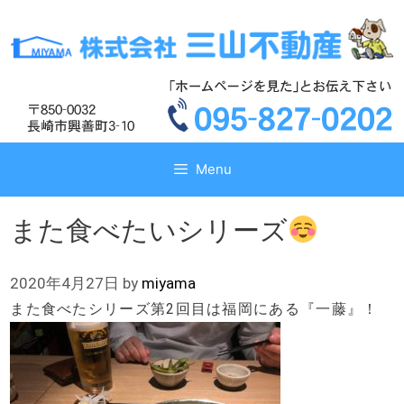
コ
コ
ン
ン
テ
テ
ン
ン
ツ
ツ
へ
へ
ス
ス
キ
キ
Menu
ッ
ッ
プ
プ
また食べたいシリーズ
2020年4月27日
by
miyama
また食べたシリーズ第2回目は福岡にある『一藤』！