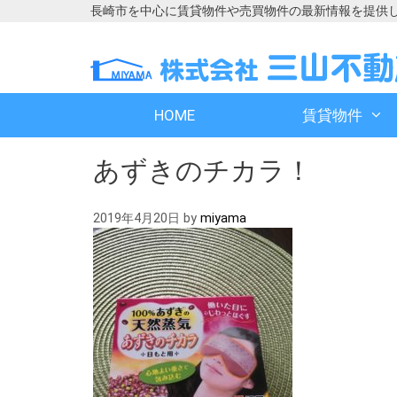
長崎市を中心に賃貸物件や売買物件の最新情報を提供
コ
コ
ン
ン
テ
テ
ン
ン
HOME
賃貸物件
ツ
ツ
へ
へ
あずきのチカラ！
ス
ス
キ
キ
ッ
ッ
2019年4月20日
by
miyama
プ
プ