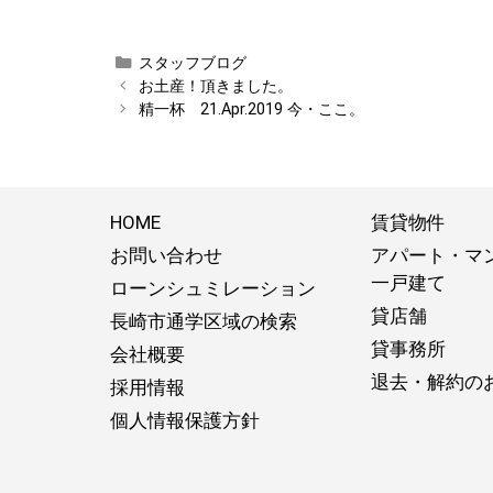
カ
スタッフブログ
テ
お土産！頂きました。
ゴ
精一杯 21.Apr.2019 今・ここ。
リ
ー
HOME
賃貸物件
お問い合わせ
アパート・マ
一戸建て
ローンシュミレーション
貸店舗
長崎市通学区域の検索
貸事務所
会社概要
退去・解約の
採用情報
個人情報保護方針