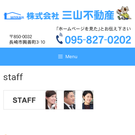
コ
コ
ン
ン
テ
テ
ン
ン
ツ
ツ
へ
へ
ス
ス
キ
キ
Menu
ッ
ッ
プ
プ
staff