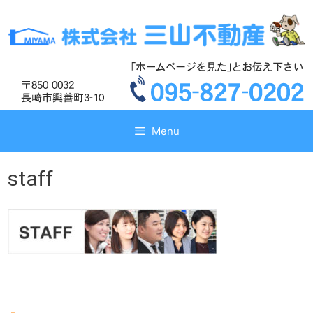
コ
コ
ン
ン
テ
テ
ン
ン
ツ
ツ
へ
へ
ス
ス
キ
キ
Menu
ッ
ッ
プ
プ
staff