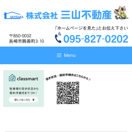
コ
コ
ン
ン
テ
テ
ン
ン
ツ
ツ
へ
へ
ス
ス
キ
キ
Menu
ッ
ッ
プ
プ