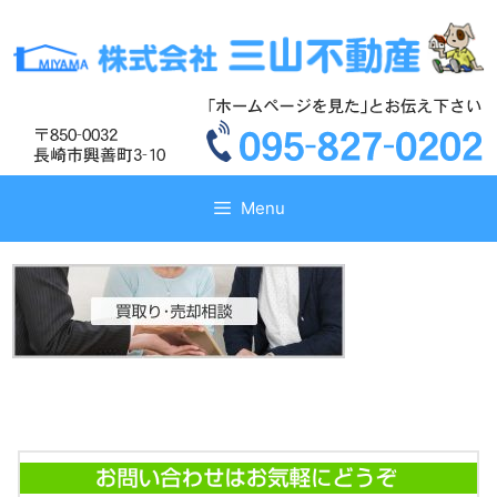
コ
コ
ン
ン
テ
テ
ン
ン
ツ
ツ
へ
へ
ス
ス
キ
キ
Menu
ッ
ッ
プ
プ