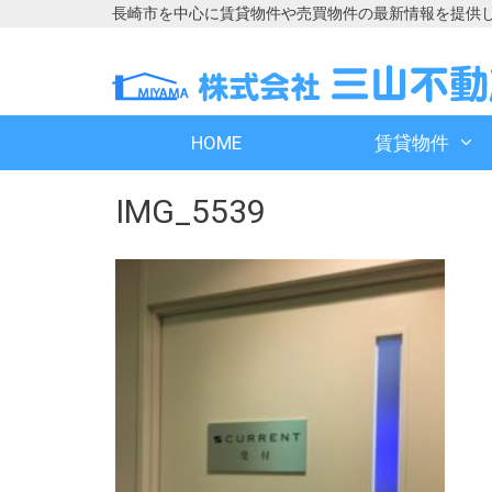
長崎市を中心に賃貸物件や売買物件の最新情報を提供
コ
コ
ン
ン
テ
テ
ン
ン
HOME
賃貸物件
ツ
ツ
へ
へ
IMG_5539
ス
ス
キ
キ
ッ
ッ
プ
プ