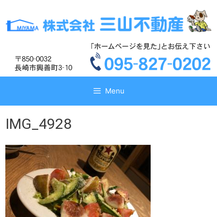
コ
コ
ン
ン
テ
テ
ン
ン
ツ
ツ
へ
へ
ス
ス
キ
キ
Menu
ッ
ッ
プ
プ
IMG_4928