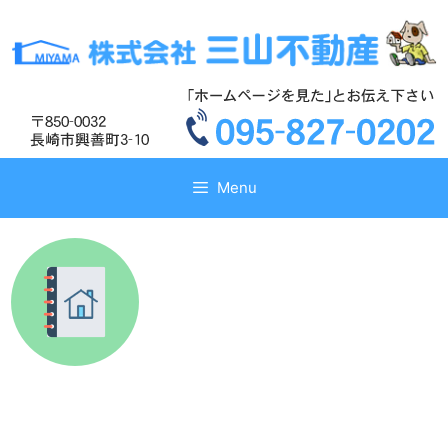
コ
コ
ン
ン
テ
テ
ン
ン
ツ
ツ
へ
へ
ス
ス
キ
キ
Menu
ッ
ッ
プ
プ