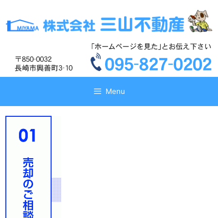
コ
コ
ン
ン
テ
テ
ン
ン
ツ
ツ
へ
へ
ス
ス
キ
キ
Menu
ッ
ッ
プ
プ