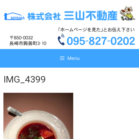
コ
コ
ン
ン
テ
テ
ン
ン
ツ
ツ
へ
へ
ス
ス
キ
キ
Menu
ッ
ッ
プ
プ
IMG_4399