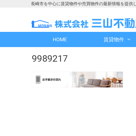
長崎市を中心に賃貸物件や売買物件の最新情報を提供
コ
コ
ン
ン
テ
テ
ン
ン
HOME
賃貸物件
ツ
ツ
へ
へ
9989217
ス
ス
キ
キ
ッ
ッ
プ
プ