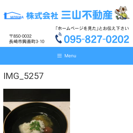
コ
コ
ン
ン
テ
テ
ン
ン
ツ
ツ
へ
へ
ス
ス
キ
キ
Menu
ッ
ッ
プ
プ
IMG_5257