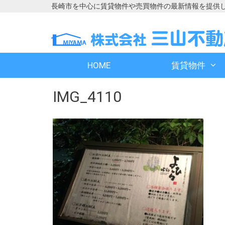
長崎市を中心に賃貸物件や売買物件の最新情報を提供
コ
コ
ン
ン
テ
テ
ン
ン
HOME
賃貸物件
ツ
ツ
へ
へ
IMG_4110
ス
ス
キ
キ
ッ
ッ
プ
プ