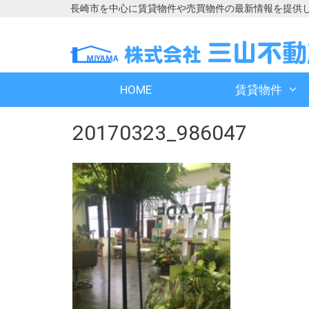
長崎市を中心に賃貸物件や売買物件の最新情報を提供
コ
コ
ン
ン
テ
テ
ン
ン
HOME
賃貸物件
ツ
ツ
へ
へ
20170323_986047
ス
ス
キ
キ
ッ
ッ
プ
プ