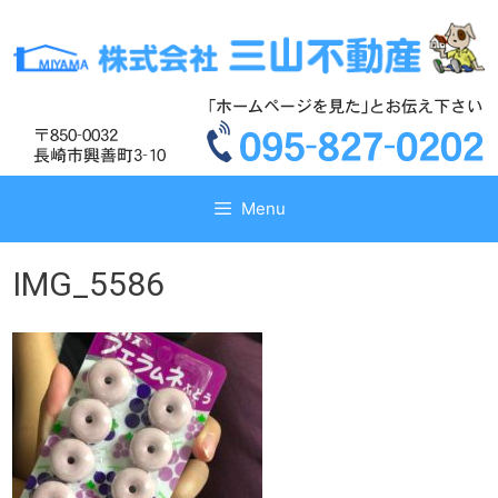
コ
コ
ン
ン
テ
テ
ン
ン
ツ
ツ
へ
へ
ス
ス
キ
キ
Menu
ッ
ッ
プ
プ
IMG_5586