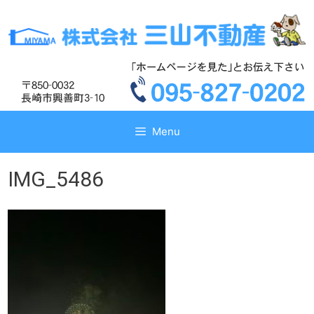
コ
コ
ン
ン
テ
テ
ン
ン
ツ
ツ
へ
へ
ス
ス
キ
キ
Menu
ッ
ッ
プ
プ
IMG_5486