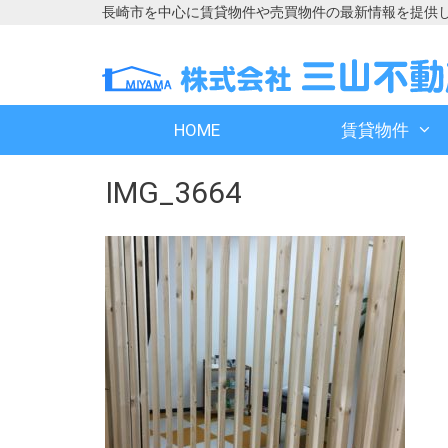
長崎市を中心に賃貸物件や売買物件の最新情報を提供
コ
コ
ン
ン
テ
テ
ン
ン
HOME
賃貸物件
ツ
ツ
へ
へ
IMG_3664
ス
ス
キ
キ
ッ
ッ
プ
プ