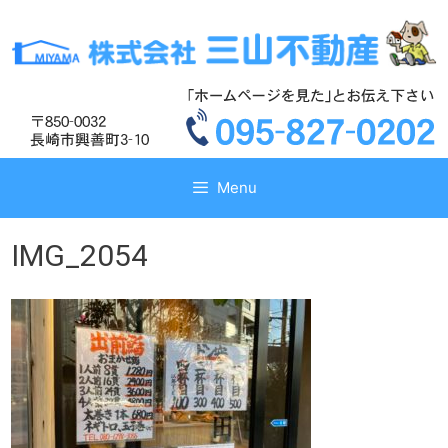
コ
コ
ン
ン
テ
テ
ン
ン
ツ
ツ
へ
へ
ス
ス
キ
キ
Menu
ッ
ッ
プ
プ
IMG_2054