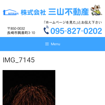
コ
コ
ン
ン
テ
テ
ン
ン
ツ
ツ
へ
へ
ス
ス
キ
キ
Menu
ッ
ッ
プ
プ
IMG_7145